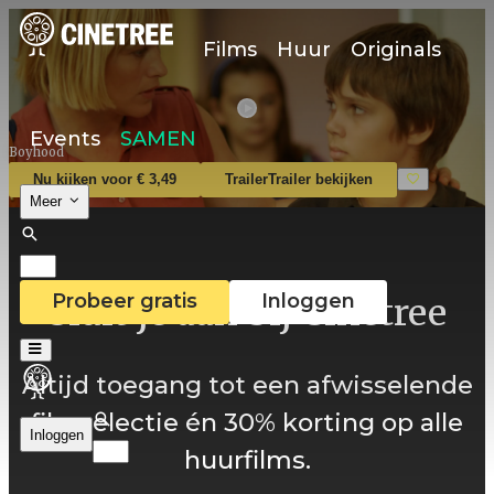
Films
Huur
Originals
Events
SAMEN
Boyhood
Nu kijken voor € 3,49
Trailer
Trailer bekijken
Meer
Probeer gratis
Inloggen
Sluit je aan bij Cinetree
Altijd toegang tot een afwisselende
filmselectie én 30% korting op alle
Inloggen
huurfilms.