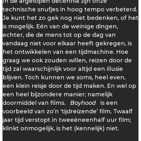
In de afgelopen decennia zijn onze
technische snufjes in hoog tempo verbeterd.
Je kunt het zo gek nog niet bedenken, of het
is mogelijk. Eén van de weinige dingen,
echter, die de mens tot op de dag van
vandaag niet voor elkaar heeft gekregen, is
het ontwikkelen van een tijdmachine. Hoe
graag we ook zouden willen, reizen door de
tijd zal waarschijnlijk voor altijd een illusie
blijven. Tóch kunnen we soms, heel even,
een klein reisje door de tijd maken. En wel op
een heel bijzondere manier; namelijk
doormiddel van films.
Boyhood
is een
voorbeeld van zo’n ‘tijdreizende’ film. Twaalf
jaar tijd verstopt in tweeëneenhalf uur film;
klinkt onmogelijk, is het (kennelijk) niet.