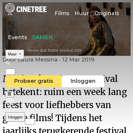
Films
Huur
Originals
Events
SAMEN
Cinetree tipt - Movies that Matter Festival 2019
Meer
Door Laura Messina • 12 Mar 2019
Movies that Matter Festival
Probeer gratis
Inloggen
betekent: ruim een week lang
feest voor liefhebbers van
goede films! Tijdens het
Inloggen
jaarlijks terugkerende festival