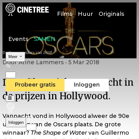
Films
Huur
Originals
Events
SAMEN
De Oscarwinnaars van 2018!
Meer
Door Anne Lammers • 5 Mar 2018
Deze films vielen vannacht in
Probeer gratis
Inloggen
de prijzen in Hollywood.
Vannacht vond in Hollywood alweer de 90e
Inloggen
uitreiking van de Oscars plaats. De grote
winnaar?
The Shape of Water
van Guillermo