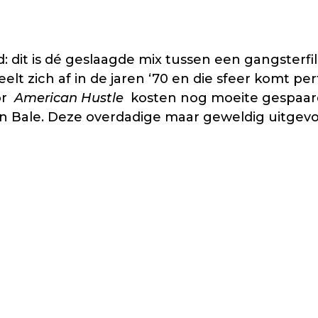
eld: dit is dé geslaagde mix tussen een gangster
eelt zich af in de jaren ‘70 en die sfeer komt pe
oor
American Hustle
kosten nog moeite gespaard
an Bale. Deze overdadige maar geweldig uitgevo