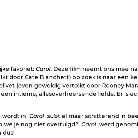
ke favoriet:
Carol
. Deze film neemt ons mee na
olkt door Cate Blanchett) op zoek is naar een k
ivet (even geweldig vertolkt door Rooney Mara
r een intieme, allesoverheersende liefde. Er is 
n wordt in
Carol
subtiel maar schitterend in be
 we je nog niet overtuigd?
Carol
werd genomine
n dus!