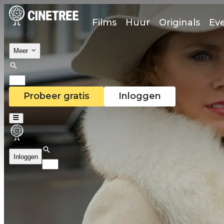
Films
Huur
Originals
Ev
Meer
Probeer gratis
Inloggen
Inloggen