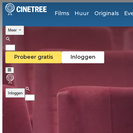
Films
Huur
Originals
Ev
Meer
Probeer gratis
Inloggen
Inloggen