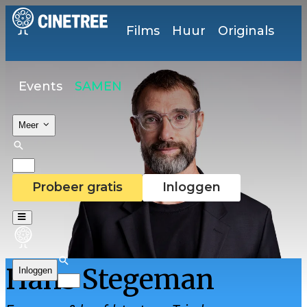
Films
Huur
Originals
Events
SAMEN
Meer
Probeer gratis
Inloggen
Hans Stegeman
Inloggen