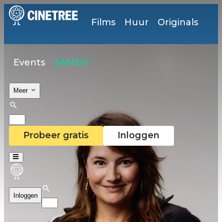
Films
Huur
Originals
Events
SAMEN
Meer
Probeer gratis
Inloggen
Inloggen