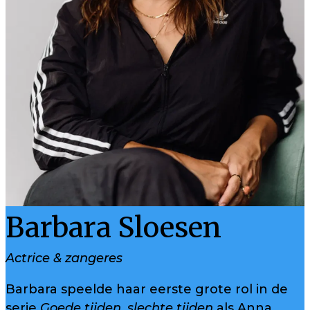
Barbara Sloesen
Actrice & zangeres
Barbara speelde haar eerste grote rol in de
serie
Goede tijden, slechte tijden
als Anna