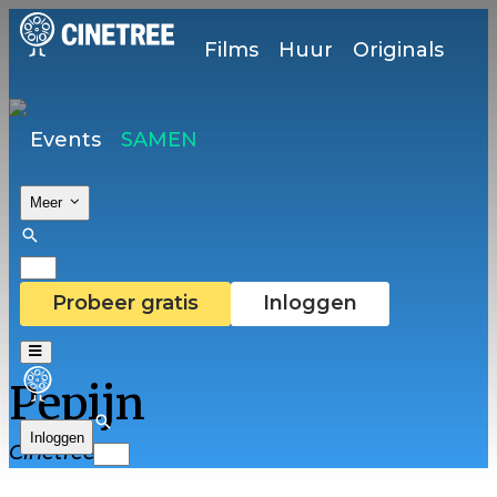
Films
Huur
Originals
Events
SAMEN
Meer
Probeer gratis
Inloggen
Pepijn
Inloggen
Cinetree-lid