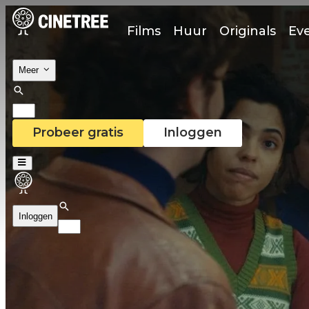
Films
Huur
Originals
Ev
Meer
Probeer gratis
Inloggen
Inloggen