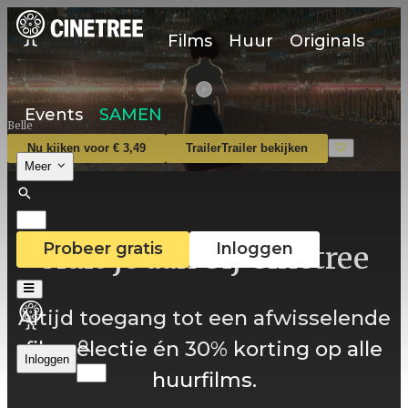
Films
Huur
Originals
Events
SAMEN
Belle
Nu kijken voor € 3,49
Trailer
Trailer bekijken
Meer
Probeer gratis
Inloggen
Sluit je aan bij Cinetree
Altijd toegang tot een afwisselende
filmselectie én 30% korting op alle
Inloggen
huurfilms.