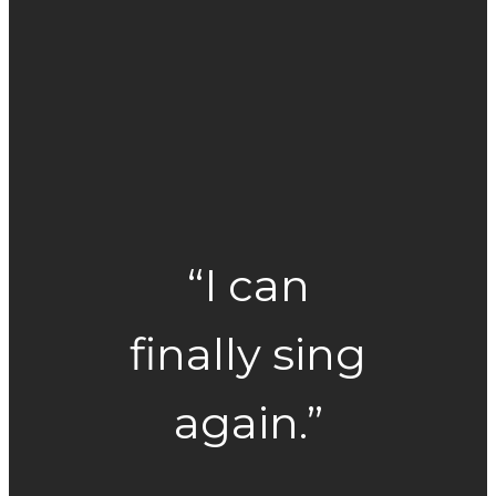
“I can
finally sing
again.”