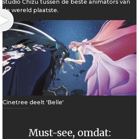
studio Chizu tussen de beste animators van
de wereld plaatste.
Cinetree deelt 'Belle'
Must-see, omdat: