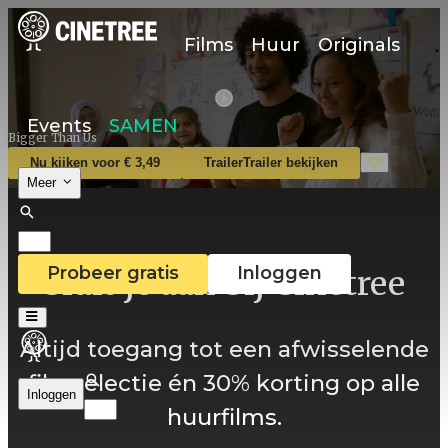
Films
Huur
Originals
Events
SAMEN
Bigger Than Us
Nu kijken voor € 3,49
Trailer
Trailer bekijken
Meer
Probeer gratis
Inloggen
Sluit je aan bij Cinetree
Altijd toegang tot een afwisselende
filmselectie én 30% korting op alle
Inloggen
huurfilms.