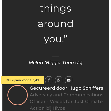
things
around
you.”
Melati (Bigger Than Us)
Nu kijken voor € 3,49
Gecureerd door Hugo Schiffers
Advocacy and Communications
Officer - Voices for Just Climate
Action bij Hivos