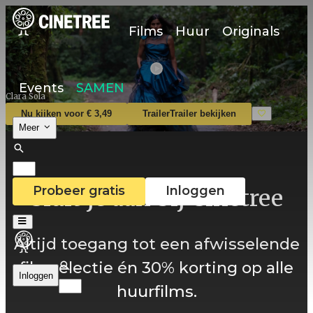
Films
Huur
Originals
Events
SAMEN
Clara Sola
Nu kijken voor € 3,49
Trailer
Trailer bekijken
Meer
Probeer gratis
Inloggen
Sluit je aan bij Cinetree
Altijd toegang tot een afwisselende
filmselectie én 30% korting op alle
Inloggen
huurfilms.