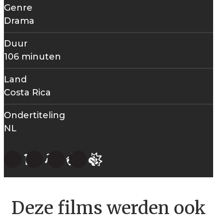
Genre
Drama
Duur
106 minuten
Land
Costa Rica
Ondertiteling
NL
Deze films werden ook