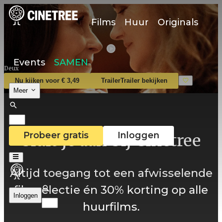
Films
Huur
Originals
Events
SAMEN
Deux
Nu kijken voor € 3,49
Trailer
Trailer bekijken
Meer
Probeer gratis
Inloggen
Sluit je aan bij Cinetree
Altijd toegang tot een afwisselende
filmselectie én 30% korting op alle
Inloggen
huurfilms.