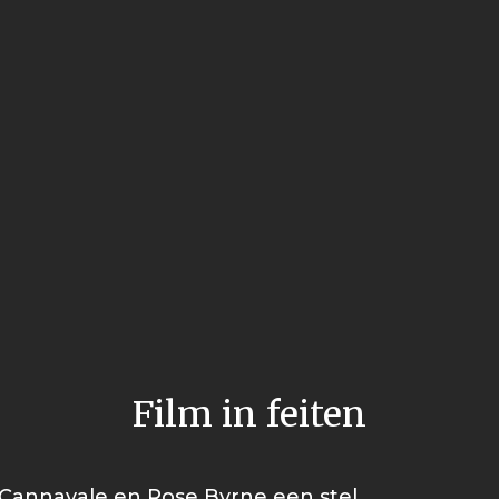
Film in feiten
 Cannavale en Rose Byrne een stel.