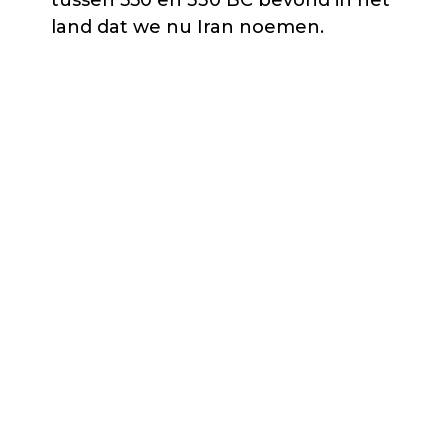
tussen 550 en 330 BC bevond in het
land dat we nu Iran noemen.