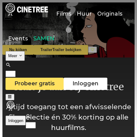
Films
Huur
Originals
Events
SAMEN
Persepolis
Nu kijken
Trailer
Trailer bekijken
Meer
Probeer gratis
Inloggen
Sluit je aan bij Cinetree
Altijd toegang tot een afwisselende
filmselectie én 30% korting op alle
Inloggen
huurfilms.