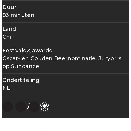
Duur
83 minuten
Land
Chili
Festivals & awards
Oscar- en Gouden Beernominatie, Juryprijs
op Sundance
Ondertiteling
NL