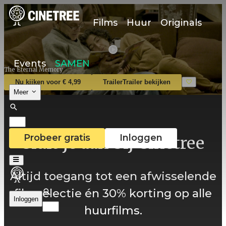
Films
Huur
Originals
Events
SAMEN
The Eternal Memory
Nu kijken voor € 4,99
Trailer
Trailer bekijken
Meer
Probeer gratis
Inloggen
Sluit je aan bij Cinetree
Altijd toegang tot een afwisselende
filmselectie én 30% korting op alle
Inloggen
huurfilms.