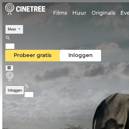
Films
Huur
Originals
Ev
Meer
Probeer gratis
Inloggen
Inloggen