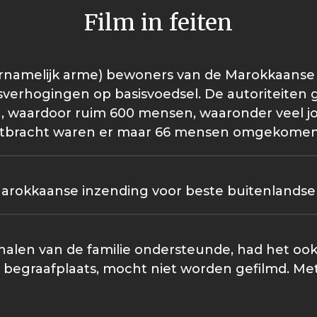
Film in feiten
oornamelijk arme) bewoners van de Marokkaanse 
jsverhogingen op basisvoedsel. De autoriteite
n, waardoor ruim 600 mensen, waaronder veel j
ng uitbracht waren er maar 66 mensen omgekomen
rokkaanse inzending voor beste buitenlandse f
halen van de familie ondersteunde, had het ook
e begraafplaats, mocht niet worden gefilmd. M