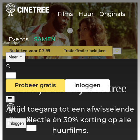
Films
Huur
Originals
Events
SAMEN
Wan Pipel
Nu kijken voor € 3,99
Trailer
Trailer bekijken
Meer
Probeer gratis
Inloggen
Sluit je aan bij Cinetree
Altijd toegang tot een afwisselende
filmselectie én 30% korting op alle
Inloggen
huurfilms.