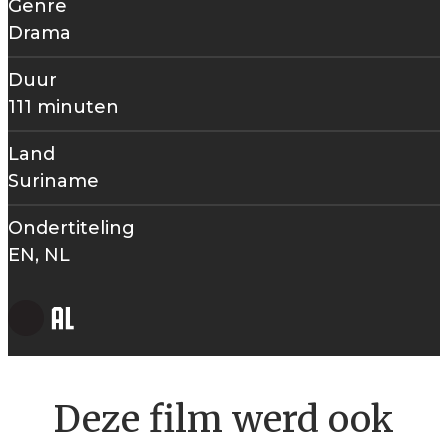
Genre
Drama
Duur
111 minuten
Land
Suriname
Ondertiteling
EN, NL
Deze film werd ook