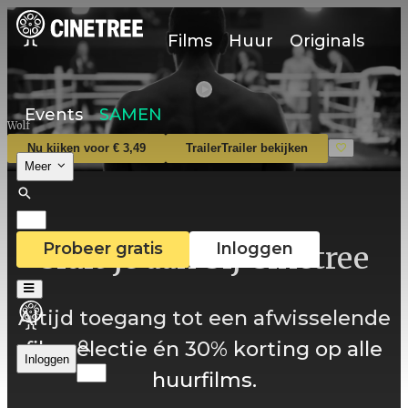
Films
Huur
Originals
Events
SAMEN
Wolf
Nu kijken voor € 3,49
Trailer
Trailer bekijken
Meer
Probeer gratis
Inloggen
Sluit je aan bij Cinetree
Altijd toegang tot een afwisselende
filmselectie én 30% korting op alle
Inloggen
huurfilms.