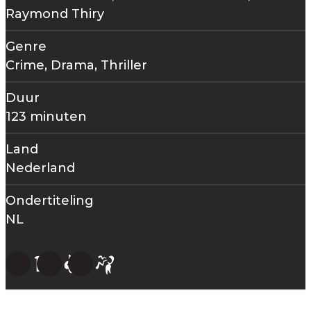
Raymond Thiry
Genre
Crime, Drama, Thriller
Duur
123 minuten
Land
Nederland
Ondertiteling
NL