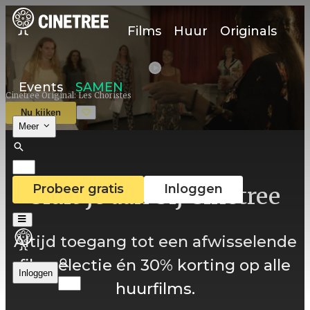
Films
Huur
Originals
Events
SAMEN
Cinetree Original: Les Choristes
Nu kijken
Meer
Probeer gratis
Inloggen
Sluit je aan bij Cinetree
Altijd toegang tot een afwisselende
filmselectie én 30% korting op alle
Inloggen
huurfilms.