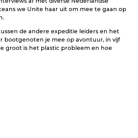
terviews af met diverse Nederlandse
 Oceans we Unite haar uit om mee te gaan op
n.
ussen de andere expeditie leiders en het
 bootgenoten je mee op avontuur, in vijf
hoe groot is het plastic probleem en hoe