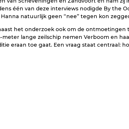
n van Scheveningen en Zandvoort én nam zij in
 Tijdens één van deze interviews nodigde By the
aar Hanna natuurlijk geen “nee” tegen kon zegge
t naast het onderzoek ook om de ontmoetingen t
26-meter lange zeilschip nemen Verboom en haar
ditie eraan toe gaat. Een vraag staat centraal: 