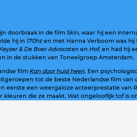
jn doorbraak in de film
Skin
, waar hij een inte
de hij in
170hz
en met Hanna Verboom was hij te
Keyzer & De Boer Advocaten
en
Hof
, en had hij 
zien in de stukken van Toneelgroep Amsterdam.
andse film
Kan door huid heen
. Een psychologisc
tgeroepen tot de beste Nederlandse film van da
n eerste een weergaloze acteerprestatie van Rifka
ar kleuren die ze maakt. Wat ongelooflijk tof is o