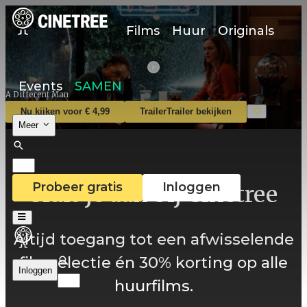
Films
Huur
Originals
Events
SAMEN
A Different Man
Nu kijken voor € 4,99
Trailer
Trailer bekijken
Meer
Probeer gratis
Inloggen
Sluit je aan bij Cinetree
Altijd toegang tot een afwisselende
filmselectie én 30% korting op alle
Inloggen
huurfilms.