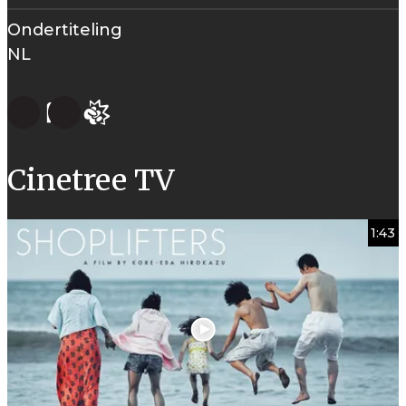
Ondertiteling
NL
Cinetree TV
1:43