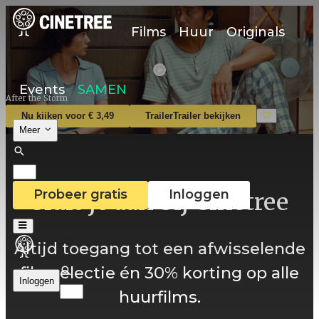
Films
Huur
Originals
Events
SAMEN
After the Storm
Nu kijken voor € 3,49
Trailer
Trailer bekijken
Meer
Probeer gratis
Inloggen
Sluit je aan bij Cinetree
Altijd toegang tot een afwisselende
filmselectie én 30% korting op alle
Inloggen
huurfilms.