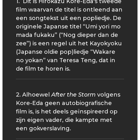
1. Dit is Hirokazu Kore-Eda's tweede
film waarvan de titel is ontleend aan
een songtekst uit een popliedje. De
originele Japanse titel “Umi yori mo
mada fukaku” (“Nog dieper dan de
zee”) is een regel uit het Kayokyoku
(Japanse oldie pop)liedje “Wakare
no yokan” van Teresa Teng, dat in
de film te horen is.
2. Alhoewel
After the Storm
volgens
Kore-Eda geen autobiografische
film is, is het deels geïnspireerd op
zijn eigen vader, die kampte met
een gokverslaving.