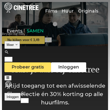
Films
Huur
Originals
Events
SAMEN
Beyond the Hills
Nu kijken voor € 3,49
Meer
Probeer gratis
Inloggen
Sluit je aan bij Cinetree
Altijd toegang tot een afwisselende
filmselectie én 30% korting op alle
Inloggen
huurfilms.