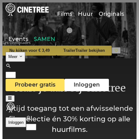
Films
Huur
Originals
Events
SAMEN
Les Olympiades
Nu kijken voor € 3,49
Trailer
Trailer bekijken
Meer
Probeer gratis
Inloggen
Sluit je aan bij Cinetree
Altijd toegang tot een afwisselende
filmselectie én 30% korting op alle
Inloggen
huurfilms.