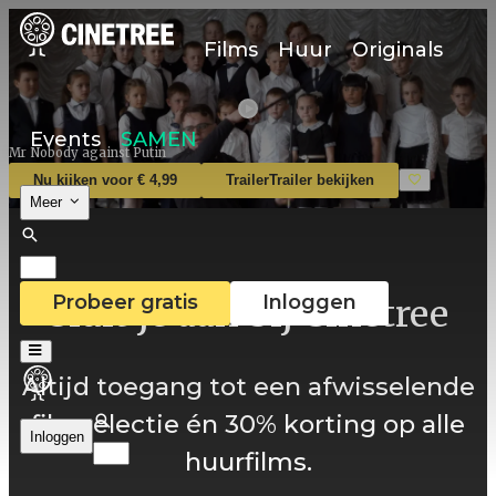
Films
Huur
Originals
Events
SAMEN
Mr Nobody against Putin
Nu kijken voor € 4,99
Trailer
Trailer bekijken
Meer
Probeer gratis
Inloggen
Sluit je aan bij Cinetree
Altijd toegang tot een afwisselende
filmselectie én 30% korting op alle
Inloggen
huurfilms.