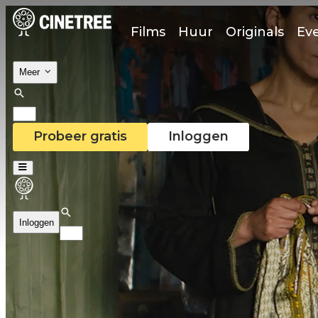
Films
Huur
Originals
Ev
Meer
Probeer gratis
Inloggen
Inloggen