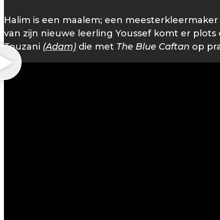
Halim is een maalem; een meesterkleermaker v
van zijn nieuwe leerling Youssef komt er plot
Touzani
(Adam)
die met
The Blue Caftan
op pra