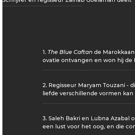
Schrijver en regisseur Zainab Goelaman deelt 
1.
The Blue Caftan
de Marokkaanse
ovatie ontvangen en won hij de F
2. Regisseur Maryam Touzani - 
liefde verschillende vormen ka
3. Saleh Bakri en Lubna Azabal o
een lust voor het oog, en die c