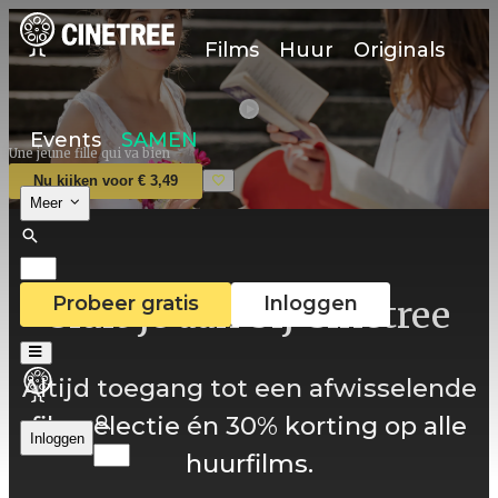
Films
Huur
Originals
Events
SAMEN
Une jeune fille qui va bien
Nu kijken voor € 3,49
Meer
Probeer gratis
Inloggen
Sluit je aan bij Cinetree
Altijd toegang tot een afwisselende
filmselectie én 30% korting op alle
Inloggen
huurfilms.