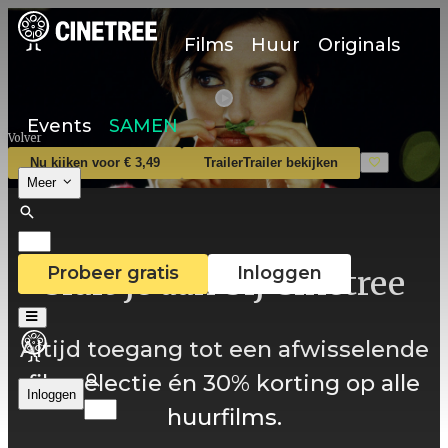
Films
Huur
Originals
Events
SAMEN
Volver
Nu kijken voor € 3,49
Trailer
Trailer bekijken
Meer
Probeer gratis
Inloggen
Sluit je aan bij Cinetree
Altijd toegang tot een afwisselende
filmselectie én 30% korting op alle
Inloggen
huurfilms.