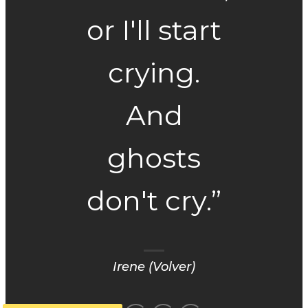
or I'll start
crying.
And
ghosts
don't cry.”
Irene (Volver)