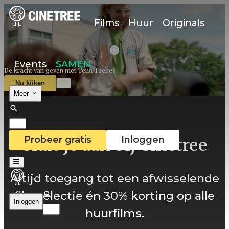
Films
Huur
Originals
Events
SAMEN
De kracht van geven met Teun Toebes
Nu kijken
Meer
Probeer gratis
Inloggen
Sluit je aan bij Cinetree
Altijd toegang tot een afwisselende
filmselectie én 30% korting op alle
Inloggen
huurfilms.