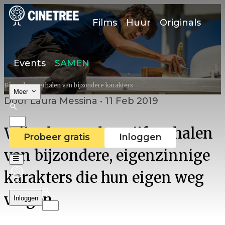
Films
Huur
Originals
Events
SAMEN
Bijzondere verhalen van bijzondere karakters
Meer
Door Laura Messina • 11 Feb 2019
Wij selecteerden vijf verhalen
Probeer gratis
Inloggen
van bijzondere, eigenzinnige
karakters die hun eigen weg
volgen.
Inloggen