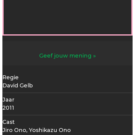
Geef jouw mening
Regie
David Gelb
Jaar
2011
Cast
Jiro Ono, Yoshikazu Ono