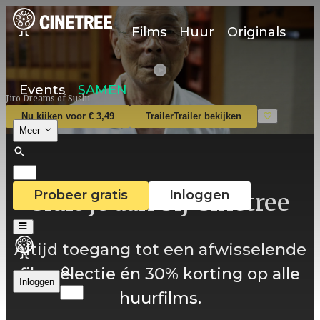
Films
Huur
Originals
Events
SAMEN
Jiro Dreams of Sushi
Nu kijken voor € 3,49
Trailer
Trailer bekijken
Meer
Probeer gratis
Inloggen
Sluit je aan bij Cinetree
Altijd toegang tot een afwisselende
filmselectie én 30% korting op alle
Inloggen
huurfilms.