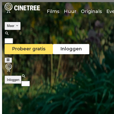
Films
Huur
Originals
Ev
Meer
Probeer gratis
Inloggen
Inloggen