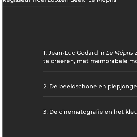
Regisseur Noël Loozen deelt 'Le Mépris'
1. Jean-Luc Godard in
Le Mépris
z
te creëren, met memorabele mome
2. De beeldschone en piepjonge 
3. De cinematografie en het kleur