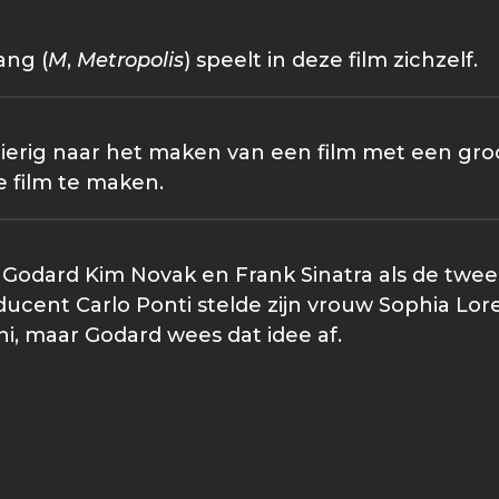
ang (
M
,
Metropolis
) speelt in deze film zichzelf.
erig naar het maken van een film met een groo
e film te maken.
c Godard Kim Novak en Frank Sinatra als de twe
ducent Carlo Ponti stelde zijn vrouw Sophia Lor
i, maar Godard wees dat idee af.