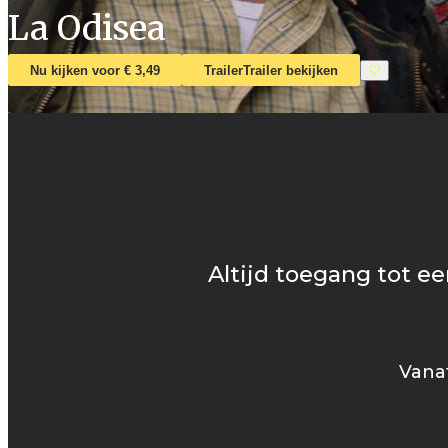
La Odisea
Nu kijken voor € 3,49
Trailer
Trailer bekijken
Altijd toegang tot ee
Vanaf