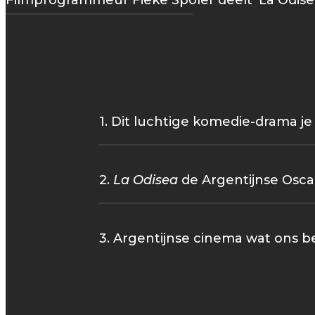
Filmprogrammeur Fieke Spoler deelt 'La Odisea 
1. Dit luchtige komedie-drama j
2.
La Odisea
de Argentijnse Osca
3. Argentijnse cinema wat ons bet