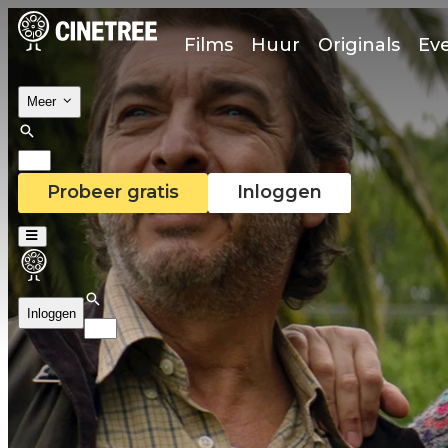
Films
Huur
Originals
Ev
Meer
Probeer gratis
Inloggen
Inloggen