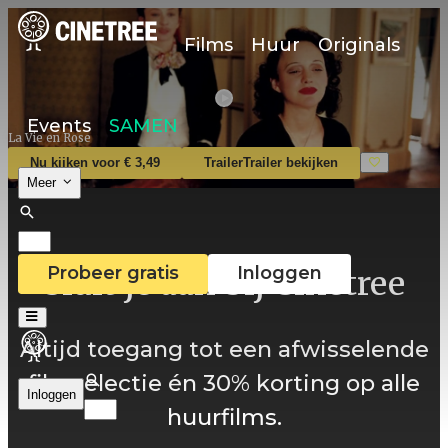
Films
Huur
Originals
Events
SAMEN
La Vie en Rose
Nu kijken voor € 3,49
Trailer
Trailer bekijken
Meer
Probeer gratis
Inloggen
Sluit je aan bij Cinetree
Altijd toegang tot een afwisselende
filmselectie én 30% korting op alle
Inloggen
huurfilms.