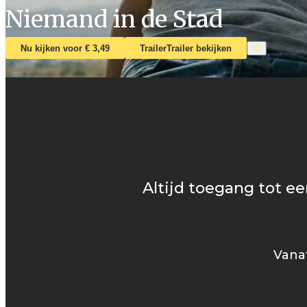
Niemand in de Stad
Nu kijken voor € 3,49
Trailer
Trailer bekijken
Altijd toegang tot ee
Vanaf