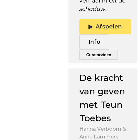
verhaal in
Uit de
schaduw
.
Afspelen
Info
Trailer afspelen
Curatorvideo
De kracht
van geven
met Teun
Toebes
Hanna Verboom &
Anne Lammers