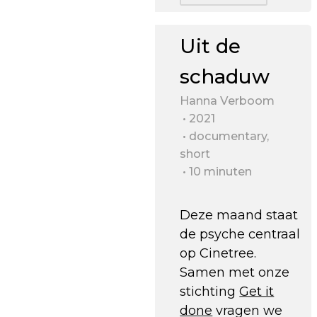
Uit de
schaduw
Hanna Verboom
2021
documentary,
short
10 minuten
Deze maand staat
de psyche centraal
op Cinetree.
Samen met onze
stichting
Get it
done
vragen we