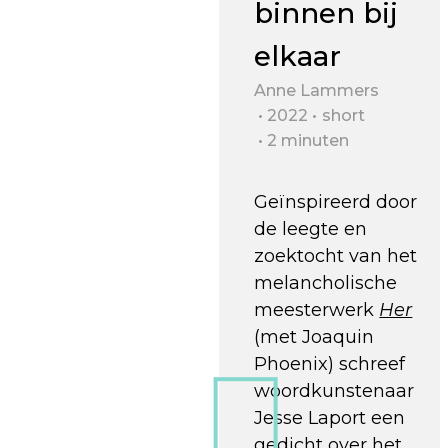
binnen bij
elkaar
Anne Lammers
2022
short
2 minuten
Geïnspireerd door
de leegte en
zoektocht van het
melancholische
meesterwerk
Her
(met Joaquin
Phoenix) schreef
woordkunstenaar
Jesse Laport een
gedicht over het