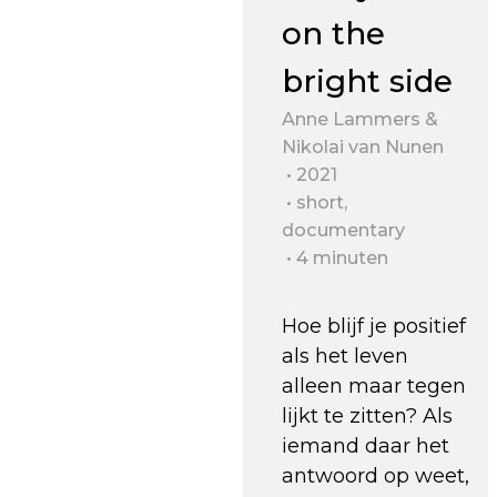
on the
bright side
Anne Lammers &
Nikolai van Nunen
2021
short,
documentary
4 minuten
Hoe blijf je positief
als het leven
alleen maar tegen
lijkt te zitten? Als
iemand daar het
antwoord op weet,