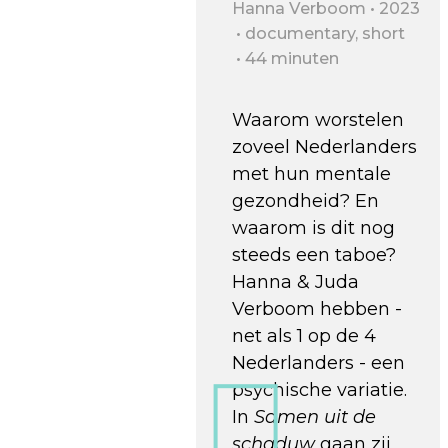
Hanna Verboom
2023
documentary, short
44 minuten
Waarom worstelen
zoveel Nederlanders
met hun mentale
gezondheid? En
waarom is dit nog
steeds een taboe?
Hanna & Juda
Verboom hebben -
net als 1 op de 4
Nederlanders - een
psychische variatie.
In
Samen uit de
schaduw
gaan zij