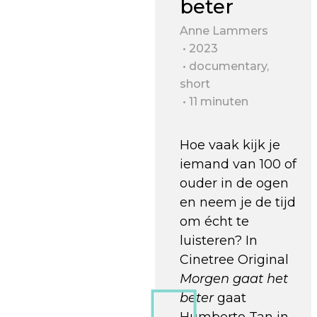
beter
Anne Lammers
2023
documentary,
short
11 minuten
Hoe vaak kijk je
iemand van 100 of
ouder in de ogen
en neem je de tijd
om écht te
luisteren? In
Cinetree Original
Morgen gaat het
beter
gaat
Humberto Tan in