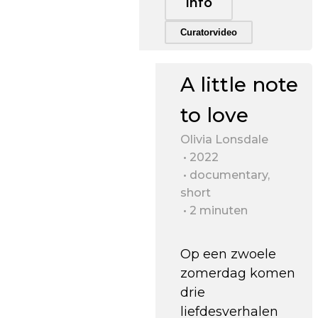
Info
Trailer afspelen
Curatorvideo
A little note
to love
Olivia Lonsdale
2022
documentary,
short
2 minuten
Op een zwoele
zomerdag komen
drie
liefdesverhalen