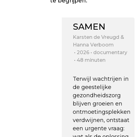
te begrijpen.
SAMEN
Karsten de Vreugd &
Hanna Verboom
2026
documentary
48 minuten
Terwijl wachtrijen in
de geestelijke
gezondheidszorg
blijven groeien en
ontmoetingsplekken
verdwijnen, ontstaat
een urgente vraag:
wat als de oplossing