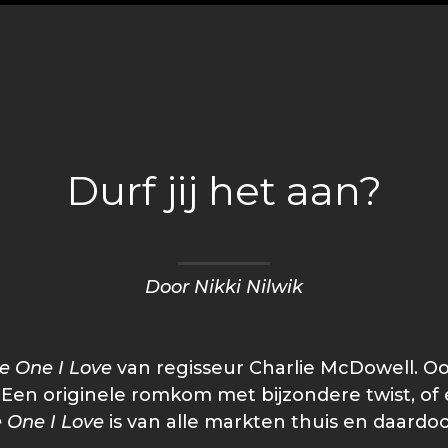
'
Durf jij het aan?
Door Nikki Nilwik
e One I Love
van regisseur Charlie McDowell. Oo
st. Een originele romkom met bijzondere twist, o
 One I Love
is van alle markten thuis en daardoor