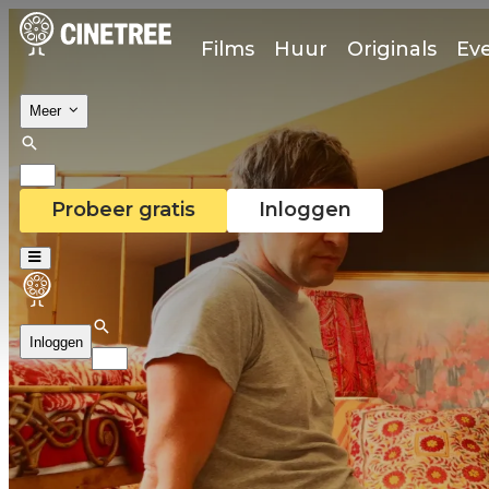
Films
Huur
Originals
Ev
Meer
Probeer gratis
Inloggen
Inloggen