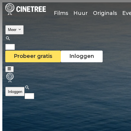
Films
Huur
Originals
Ev
Meer
Probeer gratis
Inloggen
Inloggen