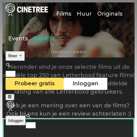
Films
Huur
Originals
Events
SAMEN
Letterboxd favorites
Meer
Hieronder vind je onze selectie films uit de
officiële top 250 van Letterboxd feature films!
Deze lijst is gebaseerd op de gemiddelde
Probeer gratis
Inloggen
rating van alle Letterboxd gebruikers.
Heb je een mening over een van de films?
Ook bij ons kun je een review achterlaten :)
Inloggen