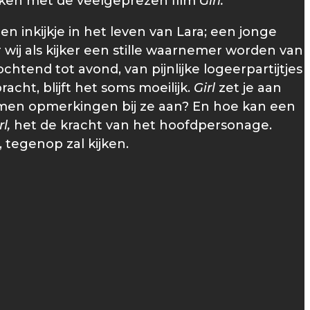
eiken met de veelgeprezen film
Girl.
n inkijkje in het leven van Lara; een jonge
r wij als kijker een stille waarnemer worden van
htend tot avond, van pijnlijke logeerpartijtjes
cht, blijft het soms moeilijk.
Girl
zet je aan
 komen opmerkingen bij ze aan? En hoe kan een
rl,
het de kracht van het hoofdpersonage.
 tegenop zal kijken.