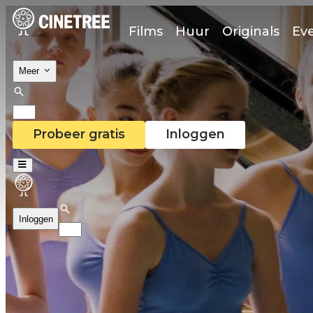
Films
Huur
Originals
Ev
Meer
Probeer gratis
Inloggen
Inloggen