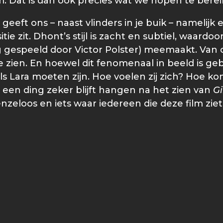
m. Dat is dan ook precies wat we hopen te ber
ft ons – naast vlinders in je buik – namelijk ee
e zit. Dhont’s stijl is zacht en subtiel, waardoo
 gespeeld door Victor Polster) meemaakt. Van oc
zien. En hoewel dit fenomenaal in beeld is gebra
als Lara moeten zijn. Hoe voelen zij zich? Hoe
 een ding zeker blijft hangen na het zien van
Gi
eloos en iets waar iedereen die deze film ziet,