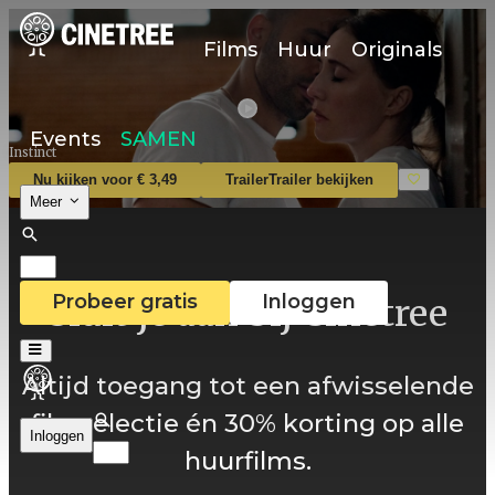
Films
Huur
Originals
Events
SAMEN
Instinct
Nu kijken voor € 3,49
Trailer
Trailer bekijken
Meer
Probeer gratis
Inloggen
Sluit je aan bij Cinetree
Altijd toegang tot een afwisselende
filmselectie én 30% korting op alle
Inloggen
huurfilms.