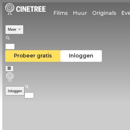
Films
Huur
Originals
Ev
Meer
Probeer gratis
Inloggen
Inloggen