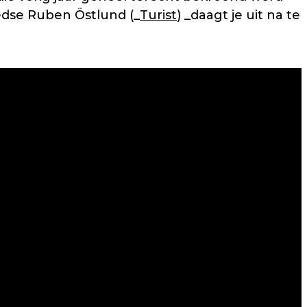
edse Ruben Östlund (_
Turist
) _daagt je uit na te