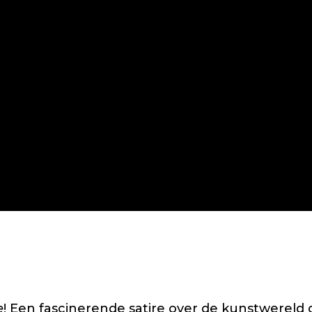
e
! Een fascinerende satire over de kunstwereld 