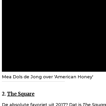
Mea Dols de Jong over 'American Honey'
2.
The Square
De absolute favoriet uit 2017? Dat is
The Squar