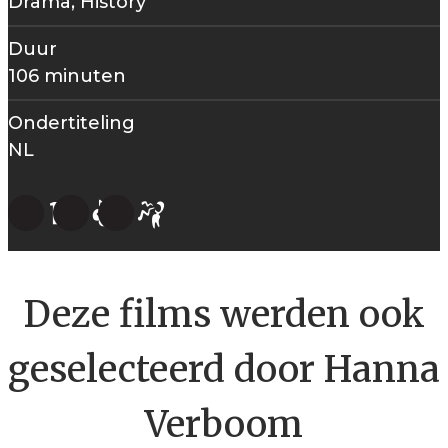
Drama, History
Duur
106 minuten
Ondertiteling
NL
Deze films werden ook
geselecteerd door Hanna
Verboom