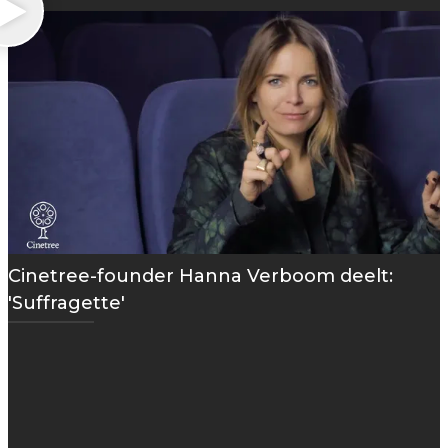
Cinetree-founder Hanna Verboom deelt:
'Suffragette'