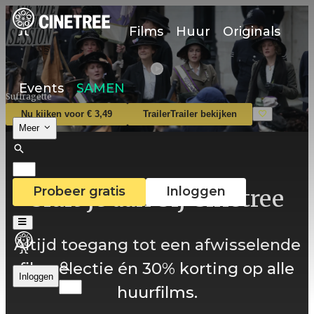
Films
Huur
Originals
Events
SAMEN
Suffragette
Nu kijken voor € 3,49
Trailer
Trailer bekijken
Meer
Probeer gratis
Inloggen
Sluit je aan bij Cinetree
Altijd toegang tot een afwisselende
filmselectie én 30% korting op alle
Inloggen
huurfilms.