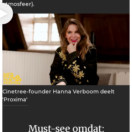
atmosfeer).
Cinetree-founder Hanna Verboom deelt
'Proxima'
Must-see omdat: