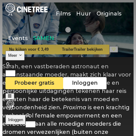
Films
Huur
Originals
Events
SAMEN
Proxima
Nu kijken voor € 3,49
Trailer
Trailer bekijken
Meer
Sarah, een vastberaden astronaut en
alleenstaande moeder, maakt zich klaar voor
een missie naar het ISS. Professionele en
Probeer gratis
Inloggen
persoonlijke uitdagingen tekenen haar reis
en laten haar de betekenis van moed en
verbondenheid zien.
Proxima
is een krachtig
verhaal vol female empowerment en een
Inloggen
eerbetoon aan alle moedige moeders die
dromen verwezenlijken (buiten onze