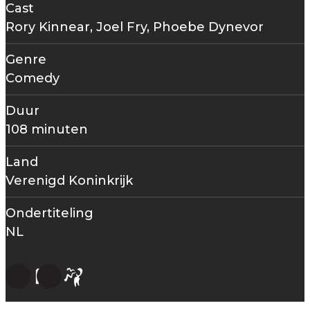
Cast
Rory Kinnear, Joel Fry, Phoebe Dynevor
Genre
Comedy
Duur
108 minuten
Land
Verenigd Koninkrijk
Ondertiteling
NL