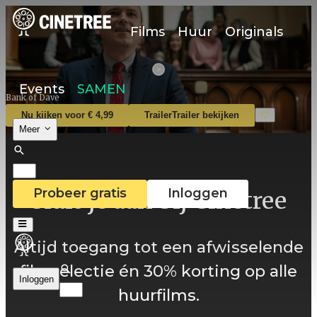
Films
Huur
Originals
Events
SAMEN
Bank of Dave
Nu kijken voor € 4,99
Trailer
Trailer bekijken
Meer
Probeer gratis
Inloggen
Sluit je aan bij Cinetree
Altijd toegang tot een afwisselende
filmselectie én 30% korting op alle
Inloggen
huurfilms.