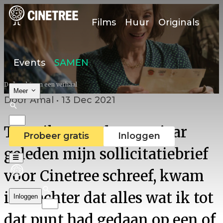
Films
Huur
Originals
Events
SAMEN
De kracht van een verhaal
Meer
Door Amal • 13 Dec 2021
Toen ik meer dan een jaar
Probeer gratis
Inloggen
geleden mijn sollicitatiebrief
voor Cinetree schreef, kwam
ik erachter dat alles wat ik tot
Inloggen
dat punt had gedaan op een of