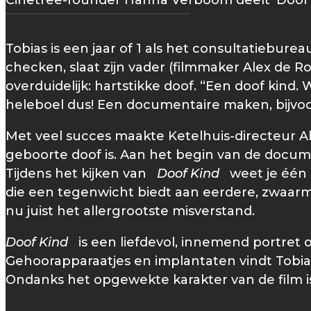
Cinetree-founder Hanna Verboom deelt 'Doof 
Tobias is een jaar of 1 als het consultatiebur
checken, slaat zijn vader (filmmaker Alex de 
overduidelijk: hartstikke doof. “Een doof kind
heleboel dus! Een documentaire maken, bijvoo
Met veel succes maakte Ketelhuis-directeur Ale
geboorte doof is. Aan het begin van de documen
Tijdens het kijken van
Doof Kind
weet je één di
die een tegenwicht biedt aan eerdere, zwaarmoed
nu juist het allergrootste misverstand.
Doof Kind
is een liefdevol, innemend portret ov
Gehoorapparaatjes en implantaten vindt Tobias
Ondanks het opgewekte karakter van de film