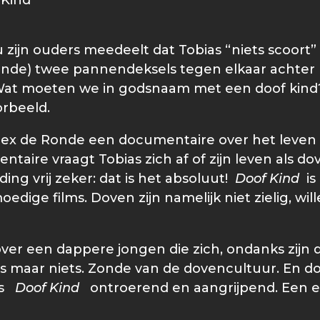
Kind'
eau zijn ouders meedeelt dat Tobias “niets scoor
Ronde) twee pannendeksels tegen elkaar achter 
. Wat moeten we in godsnaam met een doof kind?”,
rbeeld.
x de Ronde een documentaire over het leven van 
taire vraagt Tobias zich af of zijn leven als do
ng vrij zeker: dat is het absoluut!
Doof Kind
is
ige films. Doven zijn namelijk niet zielig, wil
er een dappere jongen die zich, ondanks zijn doo
 maar niets. Zonde van de dovencultuur. En doo
 is
Doof Kind
ontroerend en aangrijpend. Een e