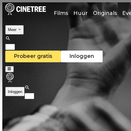
Films
Huur
Originals
Ev
Meer
Probeer gratis
Inloggen
Inloggen